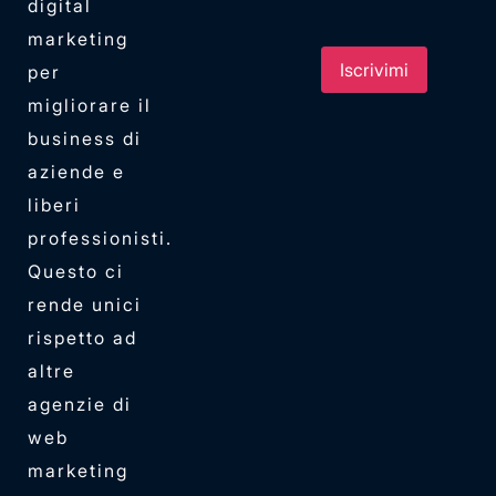
digital
marketing
per
migliorare il
business di
aziende e
liberi
professionisti.
Questo ci
rende unici
rispetto ad
altre
agenzie di
SIAMO IN FERIE
web
L'ufficio è chiuso dal 7 al 23
marketing
agosto. Rispondiamo appena
rientriamo — intanto c'è