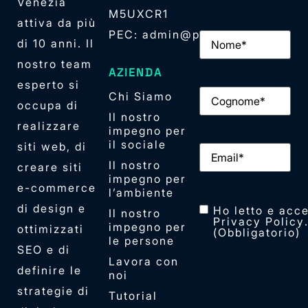
Venezia
M5UXCR1
attiva da più
PEC: admin@pec.elan42.com
Nome
(Obbligator
di 10 anni. Il
nostro team
AZIENDA
esperto si
Cognome
(Obbliga
Chi Siamo
occupa di
Il nostro
realizzare
impegno per
il sociale
siti web, di
Email
(Obbligator
Il nostro
creare siti
impegno per
e-commerce
l’ambiente
di design e
Consenso
(Obblig
Ho letto e acce
Il nostro
Privacy Policy
impegno per
ottimizzati
(Obbligatorio)
le persone
SEO e di
Lavora con
definire le
noi
strategie di
Tutorial