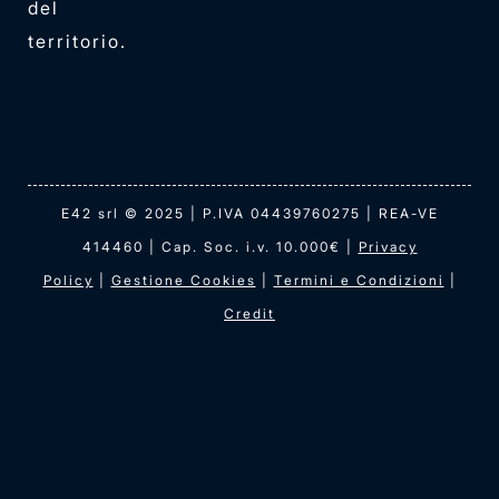
del
Mimmo, che non va in ferie
territorio.
mai.
Chatta con Mimmo
E42 srl © 2025 | P.IVA 04439760275 | REA-VE
414460 | Cap. Soc. i.v. 10.000€ |
Privacy
Policy
|
Gestione Cookies
|
Termini e Condizioni
|
Credit