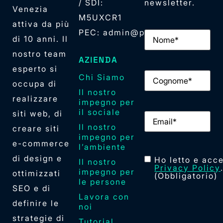
/ SDI:
newsletter.
Venezia
M5UXCR1
attiva da più
PEC: admin@pec.elan42.com
Nome
(Obbligator
di 10 anni. Il
nostro team
AZIENDA
esperto si
Cognome
(Obbliga
Chi Siamo
occupa di
Il nostro
realizzare
impegno per
il sociale
siti web, di
Email
(Obbligator
Il nostro
creare siti
impegno per
e-commerce
l’ambiente
di design e
Consenso
(Obblig
Ho letto e acce
Il nostro
Privacy Policy
impegno per
ottimizzati
(Obbligatorio)
le persone
SEO e di
Lavora con
definire le
noi
strategie di
Tutorial