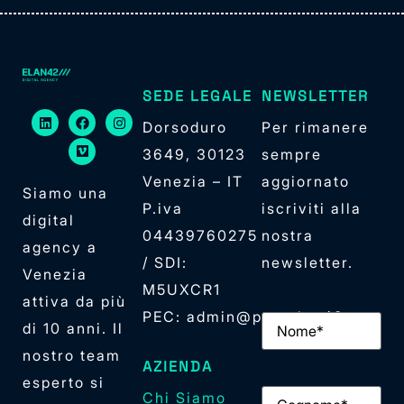
SEDE LEGALE
NEWSLETTER
Dorsoduro
Per rimanere
3649, 30123
sempre
Venezia – IT
aggiornato
Siamo una
P.iva
iscriviti alla
digital
04439760275
nostra
agency a
/ SDI:
newsletter.
Venezia
M5UXCR1
attiva da più
PEC: admin@pec.elan42.com
Nome
(Obbligator
di 10 anni. Il
nostro team
AZIENDA
esperto si
Cognome
(Obbliga
Chi Siamo