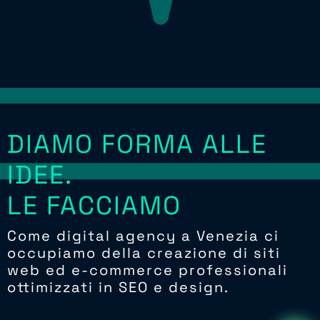
DIAMO FORMA ALLE
IDEE.
LE FACCIAMO
F
U
N
Z
I
O
N
C
B
V
N
E
G
T
E
R
R
A
R
N
I
E
I
V
E
C
L
S
D
I
E
L
H
G
C
E
N
A
A
E
R
E
R
R
R
E
E
Come digital agency a Venezia ci
occupiamo della creazione di siti
web ed e-commerce professionali
ottimizzati in SEO e design.