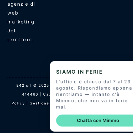
agenzie di
web
marketing
del
territorio.
E42 srl © 2025 | P.IVA 04439760275 | REA-VE
414460 | Cap. Soc. i.v. 10.000€ |
Privacy
Policy
|
Gestione Cookies
|
Termini e Condizioni
|
Credit