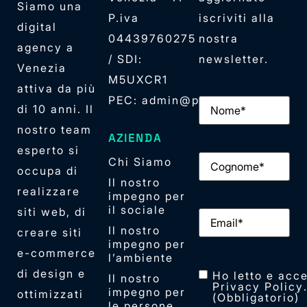
Siamo una
P.iva
iscriviti alla
digital
04439760275
nostra
agency a
/ SDI:
newsletter.
Venezia
M5UXCR1
attiva da più
PEC: admin@pec.elan42.com
Nome
(Obbligator
di 10 anni. Il
nostro team
AZIENDA
esperto si
Cognome
(Obbliga
Chi Siamo
occupa di
Il nostro
realizzare
impegno per
il sociale
siti web, di
Email
(Obbligator
Il nostro
creare siti
impegno per
e-commerce
l’ambiente
di design e
Consenso
(Obblig
Ho letto e acce
Il nostro
Privacy Policy
impegno per
ottimizzati
(Obbligatorio)
le persone