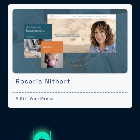
Rosaria Nithart
#
Siti WordPress