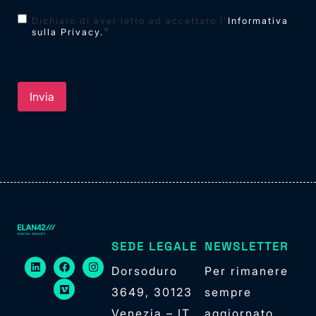
Consenso
*
Dichiaro di aver letto ed accettato l'
Informativa
*
sulla Privacy.
SEDE LEGALE
NEWSLETTER
Dorsoduro
Per rimanere
3649, 30123
sempre
Venezia – IT
aggiornato