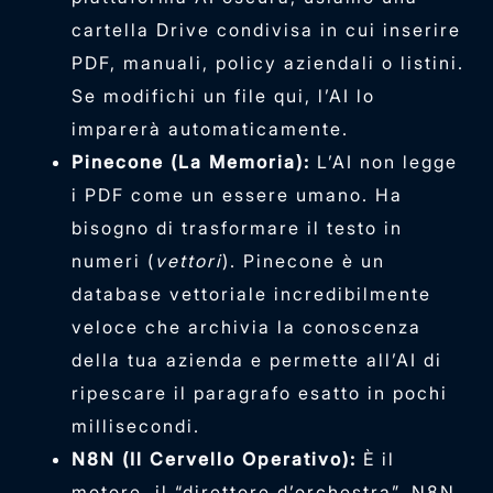
cartella Drive condivisa in cui inserire
PDF, manuali, policy aziendali o listini.
Se modifichi un file qui, l’AI lo
imparerà automaticamente.
Pinecone (La Memoria):
L’AI non legge
i PDF come un essere umano. Ha
bisogno di trasformare il testo in
numeri (
vettori
). Pinecone è un
database vettoriale incredibilmente
veloce che archivia la conoscenza
della tua azienda e permette all’AI di
ripescare il paragrafo esatto in pochi
millisecondi.
N8N (Il Cervello Operativo):
È il
motore, il “direttore d’orchestra”. N8N