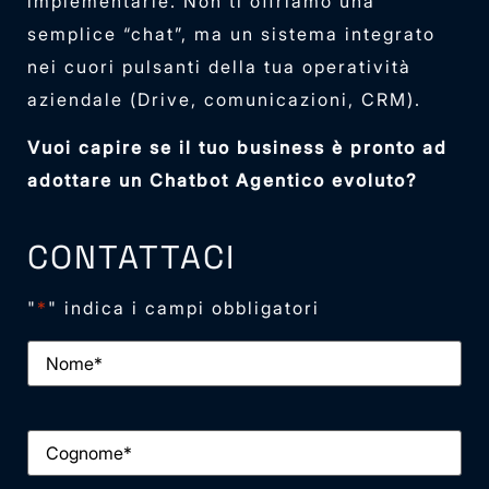
implementarle. Non ti offriamo una
semplice “chat”, ma un sistema integrato
nei cuori pulsanti della tua operatività
aziendale (Drive, comunicazioni, CRM).
Vuoi capire se il tuo business è pronto ad
adottare un Chatbot Agentico evoluto?
CONTATTACI
"
*
" indica i campi obbligatori
N
o
m
e
*
C
o
g