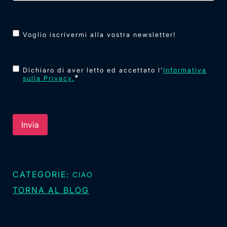
N
Voglio iscrivermi alla vostra newsletter!
e
w
C
Dichiaro di aver letto ed accettato l’
Informativa
*
s
sulla Privacy.
o
l
n
e
s
t
e
t
n
e
s
r
CATEGORIE:
o
CIAO
*
TORNA AL BLOG