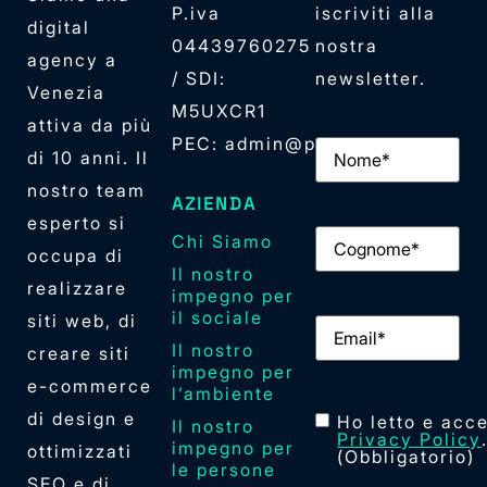
P.iva
iscriviti alla
digital
04439760275
nostra
agency a
/ SDI:
newsletter.
Venezia
M5UXCR1
attiva da più
PEC: admin@pec.elan42.com
Nome
(Obbligator
di 10 anni. Il
nostro team
AZIENDA
esperto si
Cognome
(Obbliga
Chi Siamo
occupa di
Il nostro
realizzare
impegno per
il sociale
siti web, di
Email
(Obbligator
Il nostro
creare siti
impegno per
e-commerce
l’ambiente
di design e
Consenso
(Obblig
Ho letto e acce
Il nostro
Privacy Policy
impegno per
ottimizzati
(Obbligatorio)
le persone
SEO e di