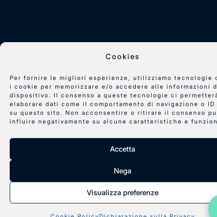
Cookies
Per fornire le migliori esperienze, utilizziamo tecnologie
i cookie per memorizzare e/o accedere alle informazioni d
SIAMO IN FERIE
dispositivo. Il consenso a queste tecnologie ci permetter
elaborare dati come il comportamento di navigazione o ID
L'ufficio è chiuso dal 7 al 23
su questo sito. Non acconsentire o ritirare il consenso p
agosto. Rispondiamo appena
influire negativamente su alcune caratteristiche e funzion
rientriamo — intanto c'è
Mimmo, che non va in ferie
Accetta
mai.
Chatta con Mimmo
Nega
Visualizza preferenze
Cookie Policy
Dichiarazione sulla Privacy