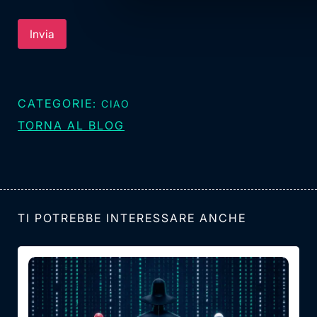
e
s
t
e
t
n
e
s
r
CATEGORIE:
o
CIAO
*
TORNA AL BLOG
TI POTREBBE INTERESSARE ANCHE