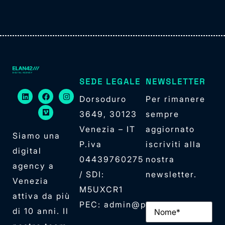
SEDE LEGALE
NEWSLETTER
Dorsoduro
Per rimanere
3649, 30123
sempre
Venezia – IT
aggiornato
Siamo una
P.iva
iscriviti alla
digital
04439760275
nostra
agency a
/ SDI:
newsletter.
Venezia
M5UXCR1
attiva da più
PEC: admin@pec.elan42.com
Nome
(Obbligator
di 10 anni. Il