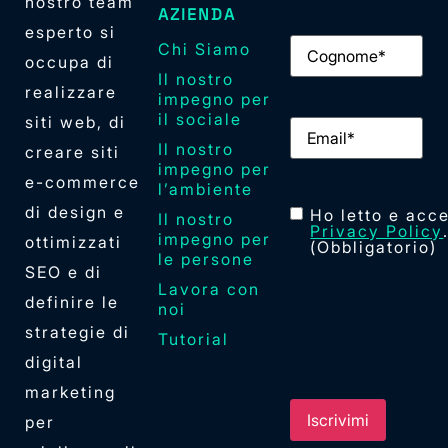
nostro team
AZIENDA
esperto si
Cognome
(Obbliga
Chi Siamo
occupa di
Il nostro
realizzare
impegno per
il sociale
siti web, di
Email
(Obbligator
Il nostro
creare siti
impegno per
e-commerce
l’ambiente
di design e
Consenso
(Obblig
Ho letto e acce
Il nostro
Privacy Policy
impegno per
ottimizzati
(Obbligatorio)
le persone
SEO e di
Lavora con
definire le
noi
strategie di
Tutorial
digital
marketing
per