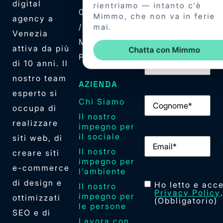
digital
04439760275
nostra
agency a
/ SDI:
newsletter.
Venezia
M5UXCR1
attiva da più
PEC: admin@pec.elan42.com
Nome
(Obbligator
di 10 anni. Il
nostro team
AZIENDA
esperto si
Cognome
(Obbliga
Chi Siamo
occupa di
Il nostro
realizzare
impegno per
il sociale
siti web, di
Email
(Obbligator
Il nostro
creare siti
impegno per
e-commerce
l’ambiente
di design e
Consenso
(Obblig
Ho letto e acce
Il nostro
Privacy Policy
impegno per
ottimizzati
(Obbligatorio)
le persone
SEO e di
Lavora con