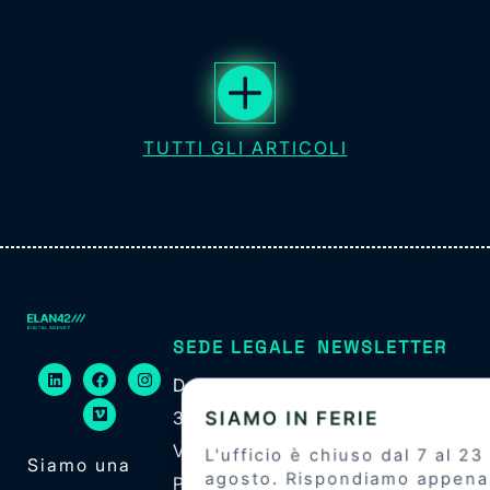
TUTTI GLI ARTICOLI
SEDE LEGALE
NEWSLETTER
Dorsoduro
Per rimanere
3649, 30123
sempre
Venezia – IT
aggiornato
Siamo una
P.iva
iscriviti alla