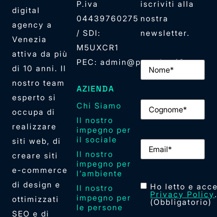
P.iva
iscriviti alla
digital
04439760275
nostra
agency a
/ SDI:
newsletter.
Venezia
M5UXCR1
attiva da più
PEC: admin@pec.elan42.com
Nome
(Obbligator
di 10 anni. Il
nostro team
AZIENDA
esperto si
Cognome
(Obbliga
Chi Siamo
occupa di
Il nostro
realizzare
impegno per
il sociale
siti web, di
Email
(Obbligator
Il nostro
creare siti
impegno per
e-commerce
l’ambiente
di design e
Consenso
(Obblig
Ho letto e acce
Il nostro
Privacy Policy
impegno per
ottimizzati
(Obbligatorio)
le persone
SEO e di